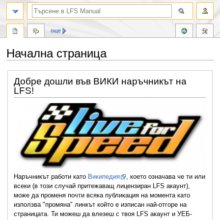
още
Начална страница
Направо
Направо
Добре дошли във ВИКИ наръчникът на
към
към
LFS!
навигацията
търсенето
Наръчникът работи като
Википедия
, което означава че ти или
всеки (в този случай притежаващ лицензиран LFS акаунт),
може да променя почти всяка публикация на момента като
използва "промяна" линкът който е изписан най-отгоре на
страницата. Ти можеш да влезеш с твоя LFS акаунт и УЕБ-