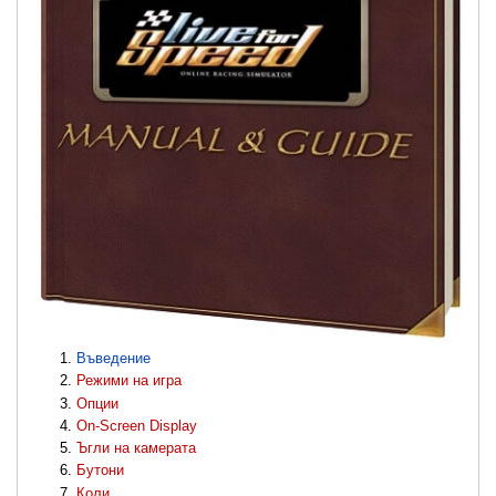
Въведение
Режими на игра
Опции
On-Screen Display
Ъгли на камерата
Бутони
Коли