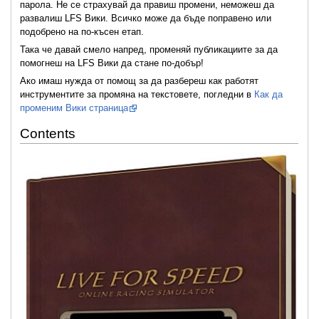
парола. Не се страхувай да правиш промени, неможеш да
развалиш LFS Вики. Всичко може да бъде поправено или
подобрено на по-късен етап.
Така че давай смело напред, променяй публикациите за да
помогнеш на LFS Вики да стане по-добър!
Ако имаш нужда от помощ за да разбереш как работят
инструментите за промяна на текстовете, погледни в
Как да
променим Вики страница
Contents